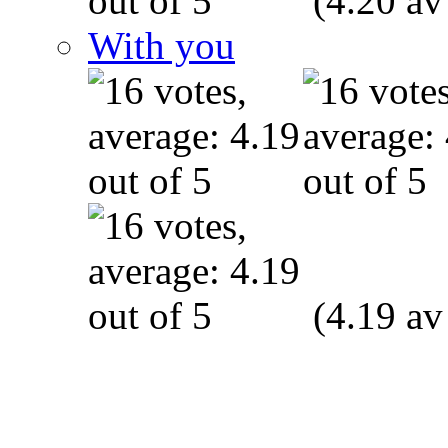
(4.20 av
With you
(4.19 av