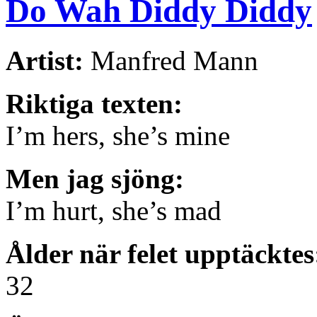
Do Wah Diddy Diddy
Artist:
Manfred Mann
Riktiga texten:
I’m hers, she’s mine
Men jag sjöng:
I’m hurt, she’s mad
Ålder när felet upptäcktes
32