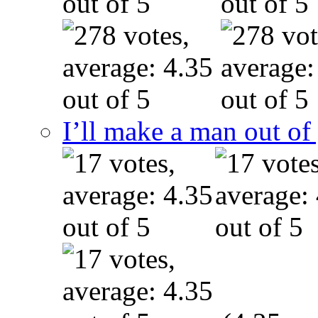
I’ll make a man out o