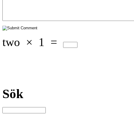
two
×
1
=
Sök