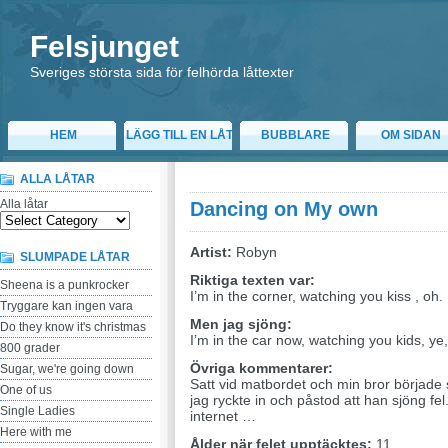
Felsjunget
Sveriges största sida för felhörda låttexter
HEM
LÄGG TILL EN LÅT
BUBBLARE
OM SIDAN
ALLA LÅTAR
Alla låtar
Dancing on My own
Artist:
Robyn
SLUMPADE LÅTAR
Riktiga texten var:
Sheena is a punkrocker
I’m in the corner, watching you kiss , oh.
Tryggare kan ingen vara
Men jag sjöng:
Do they know it's christmas
I’m in the car now, watching you kids, ye
800 grader
Övriga kommentarer:
Sugar, we're going down
Satt vid matbordet och min bror började 
One of us
jag ryckte in och påstod att han sjöng fel
Single Ladies
internet …
Here with me
Ålder när felet upptäcktes:
11