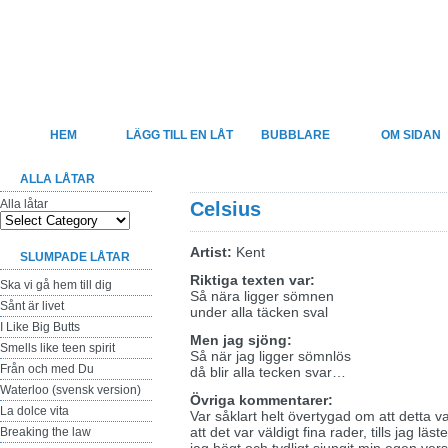
Felsjunget
Sveriges största sida för felhörda låttexter
HEM
LÄGG TILL EN LÅT
BUBBLARE
OM SIDAN
ALLA LÅTAR
Alla låtar
Celsius
Artist:
Kent
SLUMPADE LÅTAR
Riktiga texten var:
Ska vi gå hem till dig
Så nära ligger sömnen
Sånt är livet
under alla täcken sval
I Like Big Butts
Men jag sjöng:
Smells like teen spirit
Så när jag ligger sömnlös
Från och med Du
då blir alla tecken svar…
Waterloo (svensk version)
Övriga kommentarer:
La dolce vita
Var såklart helt övertygad om att detta var
att det var väldigt fina rader, tills jag lä
Breaking the law