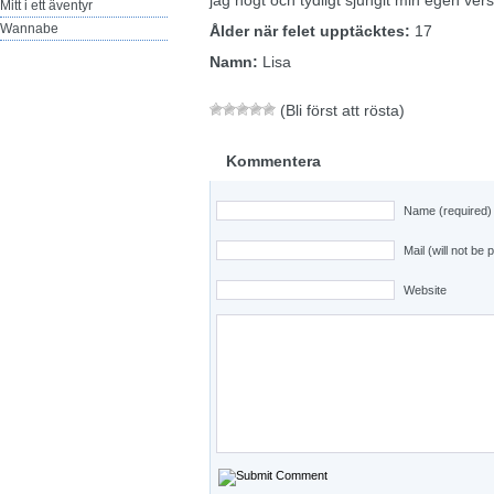
jag högt och tydligt sjungit min egen ve
Mitt i ett äventyr
Wannabe
Ålder när felet upptäcktes:
17
Namn:
Lisa
(Bli först att rösta)
Kommentera
Name (required)
Mail (will not be 
Website