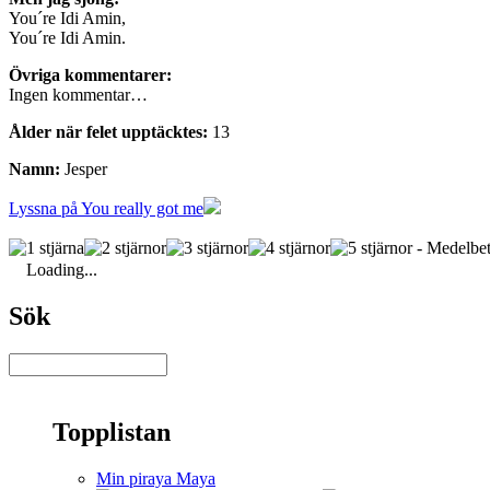
You´re Idi Amin,
You´re Idi Amin.
Övriga kommentarer:
Ingen kommentar…
Ålder när felet upptäcktes:
13
Namn:
Jesper
Lyssna på You really got me
- Medelbet
Loading...
Sök
Topplistan
Min piraya Maya