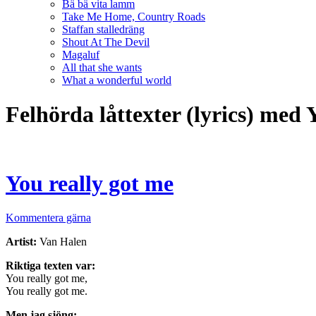
Bä bä vita lamm
Take Me Home, Country Roads
Staffan stalledräng
Shout At The Devil
Magaluf
All that she wants
What a wonderful world
Felhörda låttexter (lyrics) med 
You really got me
Kommentera gärna
Artist:
Van Halen
Riktiga texten var:
You really got me,
You really got me.
Men jag sjöng: