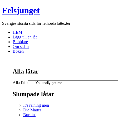
Felsjunget
Sveriges största sida för felhörda låttexter
HEM
Lägg till en låt
Bubblare
Om sidan
Boken
Alla låtar
Alla låtar
Slumpade låtar
It’s raining men
Die Mauer
Burnin'