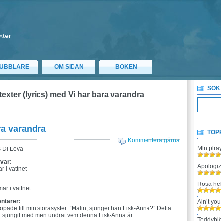
xter
UBBLARE
OM SIDAN
BOKEN
SÖK
texter (lyrics) med Vi har bara varandra
ra varandra
TOP
Kommentera gärna
Min pira
 Di Leva
 var:
Apologi
 i vattnet
:
Rosa hel
ar i vattnet
ntarer:
Ain’t yo
 ropade till min storasyster: “Malin, sjunger han Fisk-Anna?” Detta
t ha sjungit med men undrat vem denna Fisk-Anna är.
Teddybjö