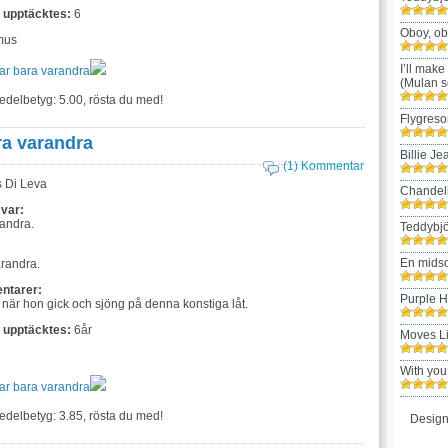
t upptäcktes:
6
Oboy, ob
mus
I’ll make
ar bara varandra
(Mulan s
edelbetyg: 5.00, rösta du med!
Flygreso
ra varandra
Billie Je
(1) Kommentar
 Di Leva
Chandel
 var:
randra.
Teddybjö
:
En mids
arandra.
ntarer:
Purple 
 när hon gick och sjöng på denna konstiga låt.
t upptäcktes:
6år
Moves L
With you
ar bara varandra
edelbetyg: 3.85, rösta du med!
Design