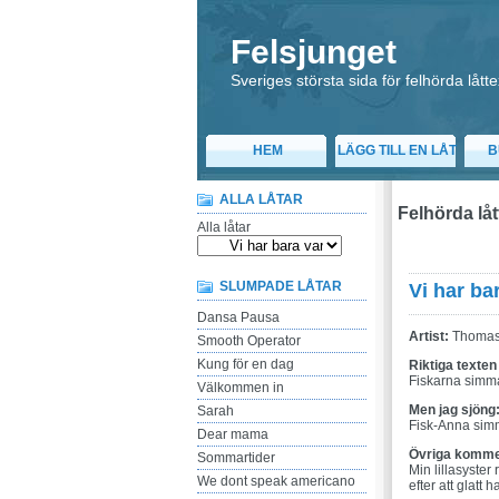
Felsjunget
Sveriges största sida för felhörda låtte
HEM
LÄGG TILL EN LÅT
B
ALLA LÅTAR
Felhörda låt
Alla låtar
SLUMPADE LÅTAR
Vi har ba
Dansa Pausa
Artist:
Thomas
Smooth Operator
Kung för en dag
Riktiga texten
Fiskarna simmar
Välkommen in
Men jag sjöng
Sarah
Fisk-Anna simm
Dear mama
Övriga komme
Sommartider
Min lillasyster
We dont speak americano
efter att glat