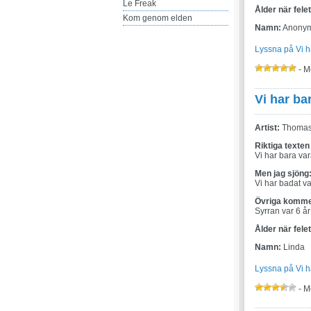
Le Freak
Ålder när fele
Kom genom elden
Namn:
Anony
Lyssna på Vi h
- M
Vi har ba
Artist:
Thomas
Riktiga texten
Vi har bara va
Men jag sjöng
Vi har badat v
Övriga komme
Syrran var 6 år
Ålder när fele
Namn:
Linda
Lyssna på Vi h
- M