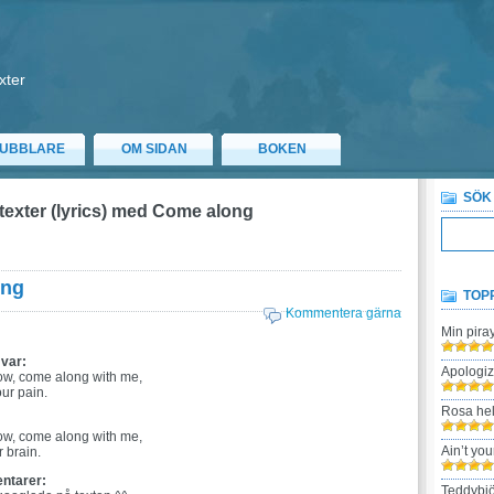
xter
UBBLARE
OM SIDAN
BOKEN
SÖK
ttexter (lyrics) med Come along
ong
TOP
Kommentera gärna
Min pira
 var:
Apologi
w, come along with me,
our pain.
Rosa hel
:
w, come along with me,
Ain’t yo
r brain.
ntarer:
Teddybjö