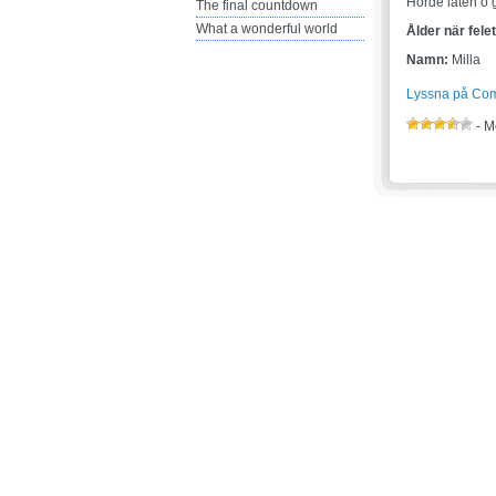
Hörde låten o 
The final countdown
What a wonderful world
Ålder när fele
Namn:
Milla
Lyssna på Co
- M