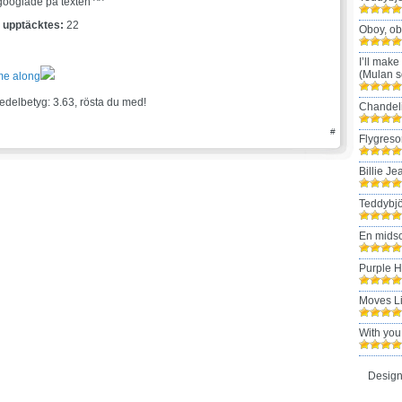
googlade på texten ^^
t upptäcktes:
22
Oboy, ob
I’ll make
(Mulan s
me along
edelbetyg: 3.63, rösta du med!
Chandel
#
Flygreso
Billie Je
Teddybjö
En mids
Purple 
Moves L
With you
Design