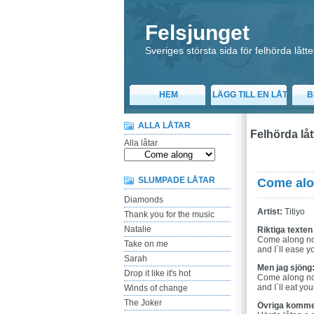
Felsjunget
Sveriges största sida för felhörda låtte
HEM
LÄGG TILL EN LÅT
B
ALLA LÅTAR
Felhörda lå
Alla låtar
SLUMPADE LÅTAR
Come al
Diamonds
Artist:
Titiyo
Thank you for the music
Natalie
Riktiga texten
Come along no
Take on me
and I´ll ease y
Sarah
Men jag sjöng
Drop it like it's hot
Come along no
and I´ll eat you
Winds of change
The Joker
Övriga komme