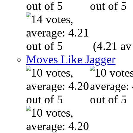
(4.21 av
Moves Like Jagger