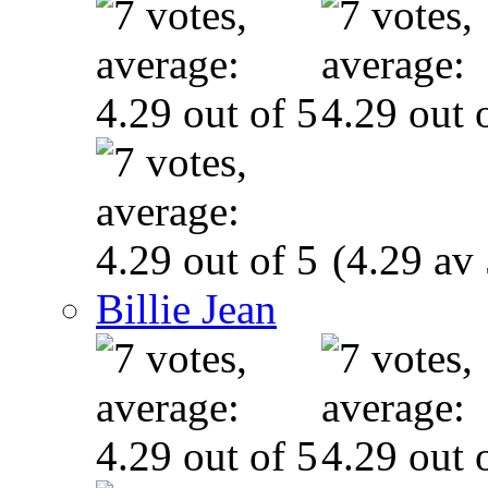
(4.29 av 
Billie Jean