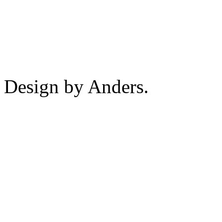
Design by Anders.