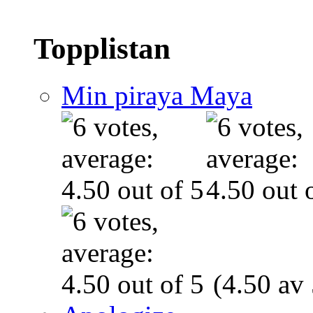
Topplistan
Min piraya Maya
(4.50 av 