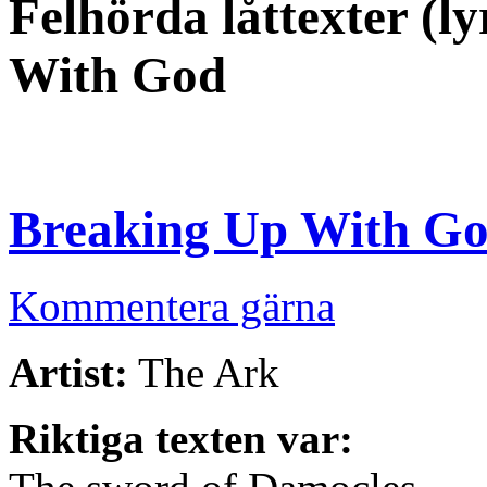
Felhörda låttexter (l
With God
Breaking Up With G
Kommentera gärna
Artist:
The Ark
Riktiga texten var: