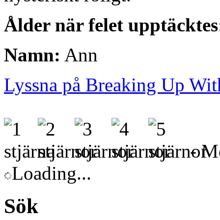
Ålder när felet upptäcktes
Namn:
Ann
Lyssna på Breaking Up Wi
- Me
Loading...
Sök