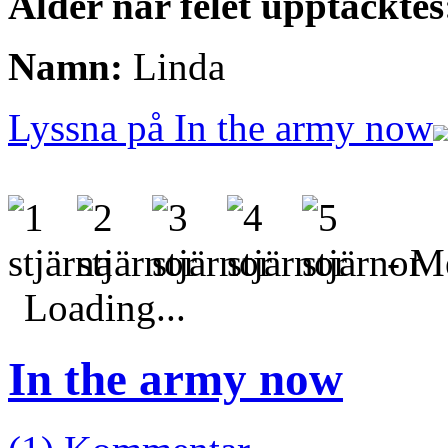
Ålder när felet upptäcktes
Namn:
Linda
Lyssna på In the army now
- Me
Loading...
In the army now