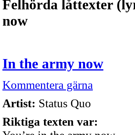
Felhörda låttexter (l
now
In the army now
Kommentera gärna
Artist:
Status Quo
Riktiga texten var: