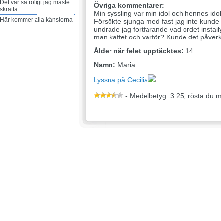
Det var så roligt jag måste
Övriga kommentarer:
skratta
Min syssling var min idol och hennes ido
Här kommer alla känslorna
Försökte sjunga med fast jag inte kunde
undrade jag fortfarande vad ordet insta
man kaffet och varför? Kunde det påverk
Ålder när felet upptäcktes:
14
Namn:
Maria
Lyssna på Cecilia
- Medelbetyg: 3.25, rösta du 