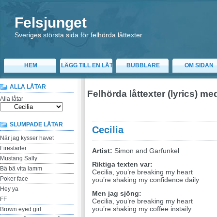
Felsjunget
Sveriges största sida för felhörda låttexter
HEM
LÄGG TILL EN LÅT
BUBBLARE
OM SIDAN
ALLA LÅTAR
Felhörda låttexter (lyrics) me
Alla låtar
SLUMPADE LÅTAR
Cecilia
När jag kysser havet
Firestarter
Artist:
Simon and Garfunkel
Mustang Sally
Riktiga texten var:
Bä bä vita lamm
Cecilia, you’re breaking my heart
Poker face
you’re shaking my confidence daily
Hey ya
Men jag sjöng:
FF
Cecilia, you’re breaking my heart
you’re shaking my coffee instaily
Brown eyed girl