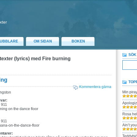
xter
UBBLARE
OM SIDAN
BOKEN
SÖK
texter (lyrics) med Fire burning
ing
TOP
Kommentera gärna
Min pira
ngston
 var:
Apologi
 911
rning on the dance floor
Rosa hel
:
 911
Ain’t yo
uana-on-the-dance-floor
ntarer:
Teddybjö