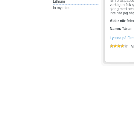
Min plastpappa
Lithium
verkligen fick
In my mind
sjöng med och j
inte när jag sä
Ålder när fele
Namn:
Tårtan
Lyssna på Fire
- M