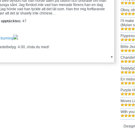
 blev bestört när han hörde låten på radion och undrade om man
 sjunga sånt. Jag förstod inte vad han menade förens han en dag
ag hörde vad han tyckte att det lät som. Han tror mig fortfarande
Oboy, ob
ger att det är shawty inte chinese…
I’ll make
t upptäcktes:
47
(Mulan s
Flygreso
 burning
Billie Je
edelbetyg: 4.00, rösta du med!
#
Chandel
Teddybjö
En mids
Purple 
Moves L
With you
Design