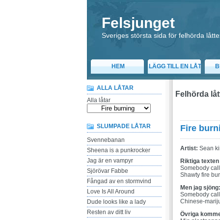
Felsjunget
Sveriges största sida för felhörda låtte
HEM
LÄGG TILL EN LÅT
B
ALLA LÅTAR
Felhörda låt
Alla låtar
SLUMPADE LÅTAR
Fire burn
Svennebanan
Artist:
Sean ki
Sheena is a punkrocker
Jag är en vampyr
Riktiga texten
Somebody call
Sjörövar Fabbe
Shawty fire bu
Fångad av en stormvind
Men jag sjöng
Love Is All Around
Somebody call
Chinese-marij
Dude looks like a lady
Resten av ditt liv
Övriga komme