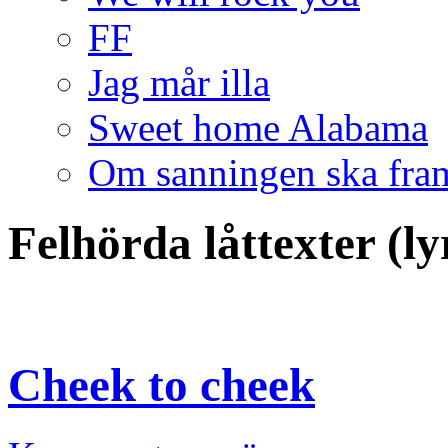
FF
Jag mår illa
Sweet home Alabama
Om sanningen ska fra
Felhörda låttexter (l
Cheek to cheek