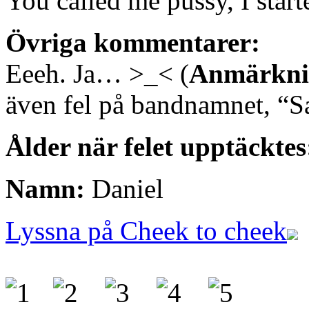
You called me pussy, I start
Övriga kommentarer:
Eeeh. Ja… >_< (
Anmärkni
även fel på bandnamnet, “S
Ålder när felet upptäcktes
Namn:
Daniel
Lyssna på Cheek to cheek