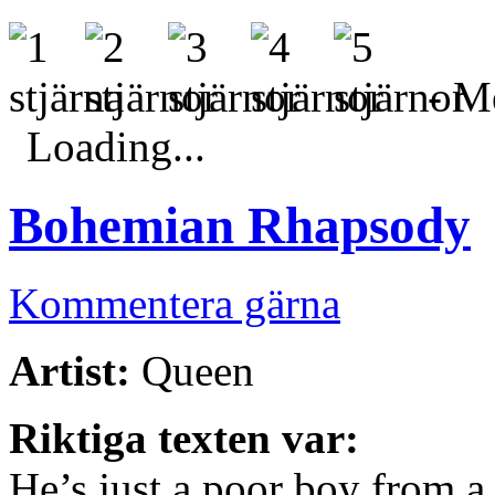
- Me
Loading...
Bohemian Rhapsody
Kommentera gärna
Artist:
Queen
Riktiga texten var:
He’s just a poor boy from a