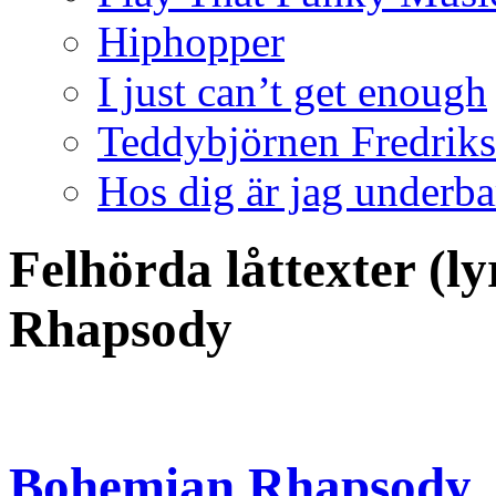
Hiphopper
I just can’t get enough
Teddybjörnen Fredrik
Hos dig är jag underba
Felhörda låttexter (l
Rhapsody
Bohemian Rhapsody