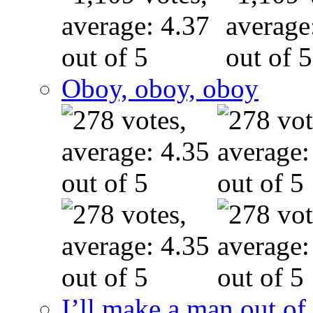
Oboy, oboy, oboy
I’ll make a man out o