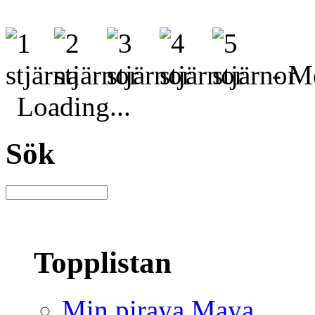
- Me
Loading...
Sök
Topplistan
Min piraya Maya