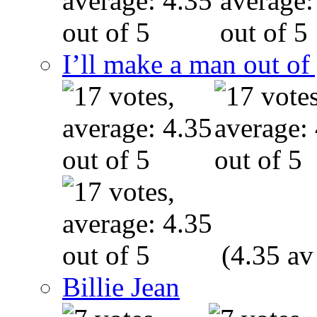
I’ll make a man out o
(4.35 av
Billie Jean