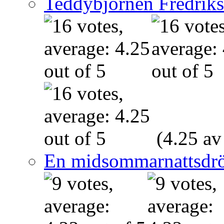
Teddybjörnen Fredrik
(4.25 av
En midsommarnattsdr