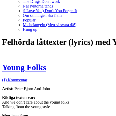
The Drugs Don't work
När lyktorna tänds
(I Love You) Don’t You Forget It
Om sanningen ska fram
Popular
Michelangelo (Men så svara då!)
Hung up
Felhörda låttexter (lyrics) med
Young Folks
(1) Kommentar
Artist:
Peter Bjorn And John
Riktiga texten var:
And we don’t care about the young folks
Talking ’bout the young style
Men jag sjöng: