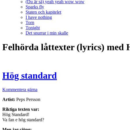
(Du är så) yeah yeah wow wow
Sparks fly
Staten och kapitelet
I have nothing
Torn
Tonight
Det snurrar i min skalle
Felhörda låttexter (lyrics) med
Hög standard
Kommentera gärna
Artist:
Peps Persson
Riktiga texten var:
Hög Standard!
Va fan e hög standard?
Men jag sjöng: