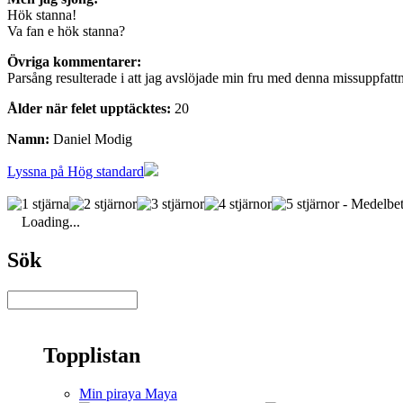
Hök stanna!
Va fan e hök stanna?
Övriga kommentarer:
Parsång resulterade i att jag avslöjade min fru med denna missuppfatt
Ålder när felet upptäcktes:
20
Namn:
Daniel Modig
Lyssna på Hög standard
- Medelbet
Loading...
Sök
Topplistan
Min piraya Maya