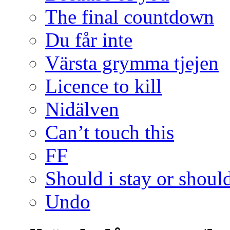
The final countdown
Du får inte
Värsta grymma tjejen
Licence to kill
Nidälven
Can’t touch this
FF
Should i stay or should
Undo