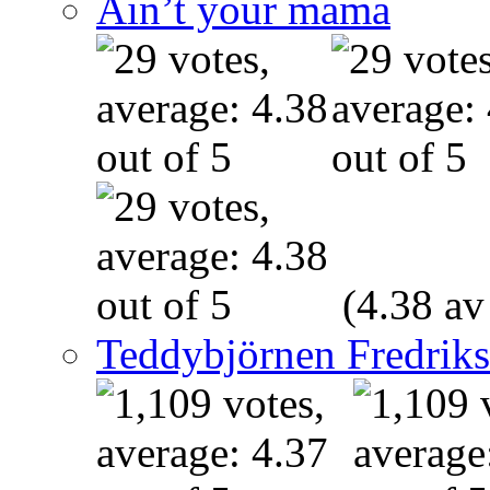
Ain’t your mama
(4.38 av
Teddybjörnen Fredrik