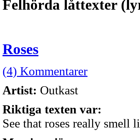
Felhörda låttexter (l
Roses
(4) Kommentarer
Artist:
Outkast
Riktiga texten var:
See that roses really smell 