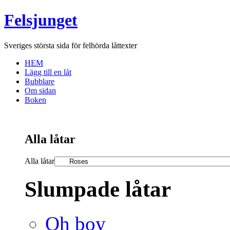
Felsjunget
Sveriges största sida för felhörda låttexter
HEM
Lägg till en låt
Bubblare
Om sidan
Boken
Alla låtar
Alla låtar
Slumpade låtar
Oh boy