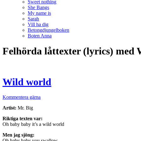
Sweet nothing
She Bangs
My name is
Sarah
Vill ha dig
Betongdjungelboken
Boten Anna
Felhörda låttexter (lyrics) med
Wild world
Kommentera gärna
Artist:
Mr. Big
Riktiga texten var:
Oh baby baby it’s a wild world
Men jag sjöng:
Oh baby baby you swallow