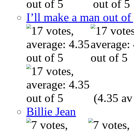
I’ll make a man out o
(4.35 av
Billie Jean