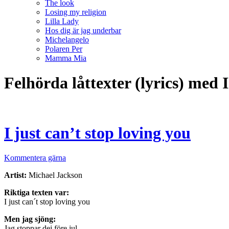
The look
Losing my religion
Lilla Lady
Hos dig är jag underbar
Michelangelo
Polaren Per
Mamma Mia
Felhörda låttexter (lyrics) med I
I just can’t stop loving you
Kommentera gärna
Artist:
Michael Jackson
Riktiga texten var:
I just can´t stop loving you
Men jag sjöng:
Jag stoppar dej före jul