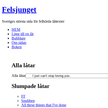
Felsjunget
Sveriges största sida för felhörda låttexter
HEM
Lägg till en låt
Bubblare
Om sidan
Boken
Alla låtar
Alla låtar
Slumpade låtar
FF
Snubben
All these things that I've done