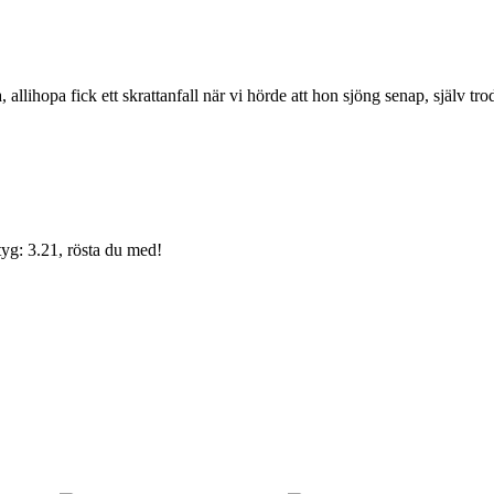
allihopa fick ett skrattanfall när vi hörde att hon sjöng senap, själv trod
yg: 3.21, rösta du med!