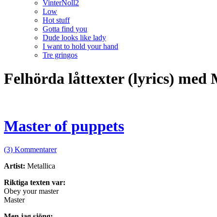
VinterNoll2
Low
Hot stuff
Gotta find you
Dude looks like lady
I want to hold your hand
Tre gringos
Felhörda låttexter (lyrics) med
Master of puppets
(3) Kommentarer
Artist:
Metallica
Riktiga texten var:
Obey your master
Master
Men jag sjöng: