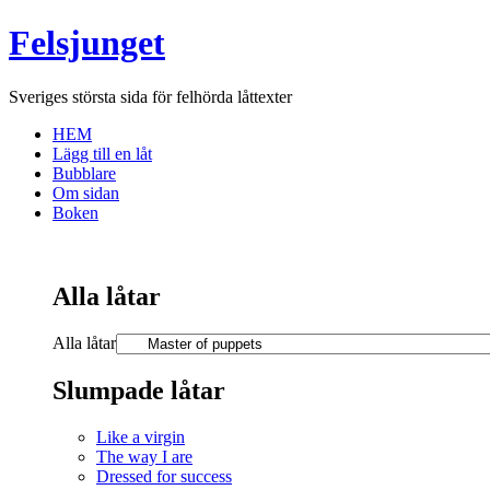
Felsjunget
Sveriges största sida för felhörda låttexter
HEM
Lägg till en låt
Bubblare
Om sidan
Boken
Alla låtar
Alla låtar
Slumpade låtar
Like a virgin
The way I are
Dressed for success