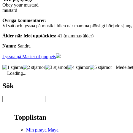
Obey your mustard
mustard
Övriga kommentarer:
Vi satt och lyssna på musik i bilen när mamma plötsligt började sjunga, 
Ålder när felet upptäcktes:
41 (mammas ålder)
Namn:
Sandra
Lyssna på Master of puppets
- Medelbet
Loading...
Sök
Topplistan
Min piraya Maya