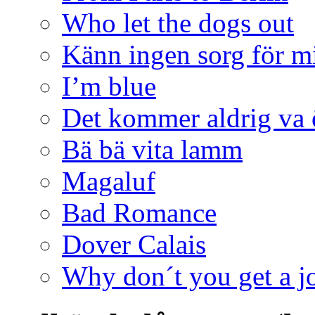
Who let the dogs out
Känn ingen sorg för m
I’m blue
Det kommer aldrig va 
Bä bä vita lamm
Magaluf
Bad Romance
Dover Calais
Why don´t you get a j