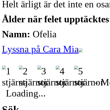
Helt ärligt är det inte en os
Ålder när felet upptäckte
Namn:
Ofelia
Lyssna på Cara Mia
- Me
Loading...
Sök