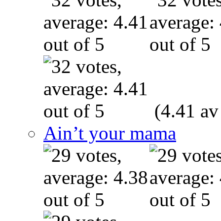
(4.41 av
Ain’t your mama