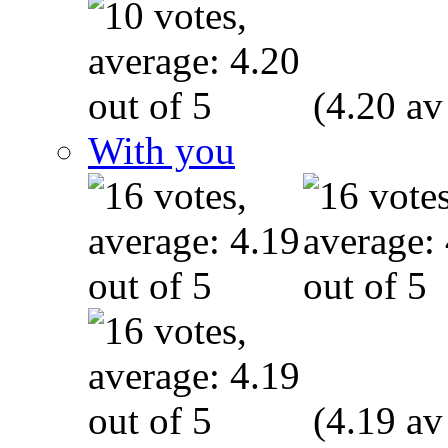
(4.20 av
With you
(4.19 av