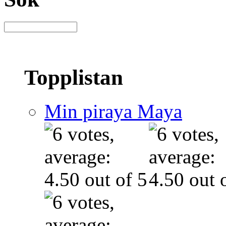
Topplistan
Min piraya Maya