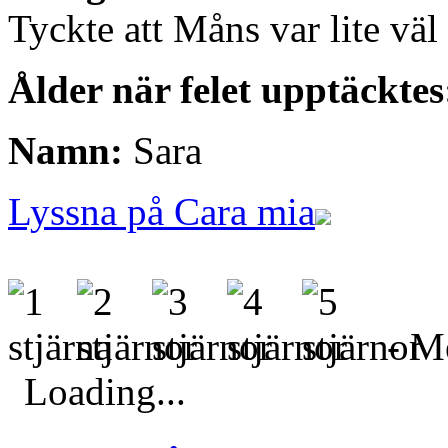
Tyckte att Måns var lite väl
Ålder när felet upptäcktes
Namn:
Sara
Lyssna på Cara mia
- Me
Loading...