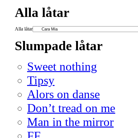
Alla låtar
Alla låtar
Slumpade låtar
Sweet nothing
Tipsy
Alors on danse
Don’t tread on me
Man in the mirror
FF