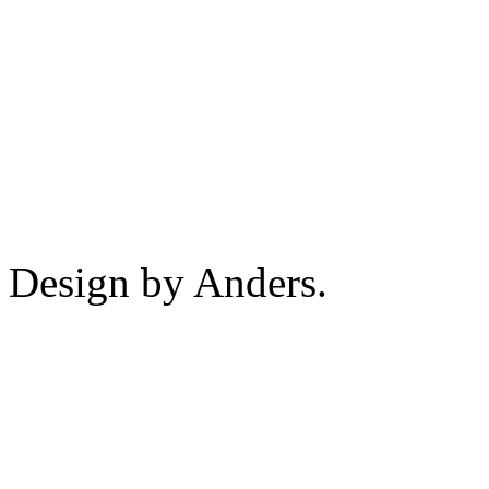
Design by Anders.