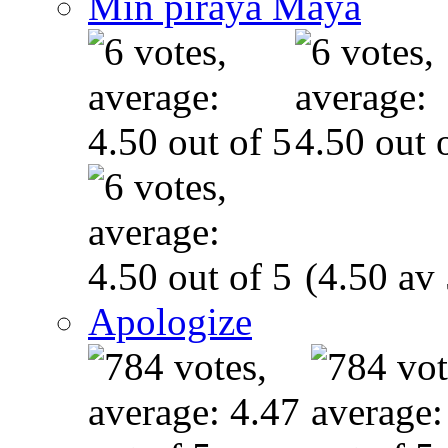
Min piraya Maya
(4.50 av 
Apologize