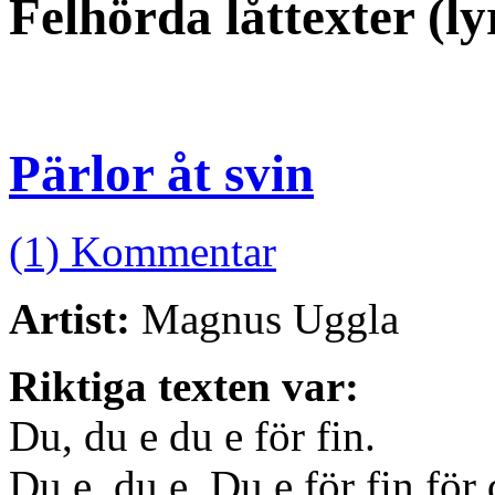
Felhörda låttexter (ly
Pärlor åt svin
(1) Kommentar
Artist:
Magnus Uggla
Riktiga texten var:
Du, du e du e för fin.
Du e, du e. Du e för fin för d