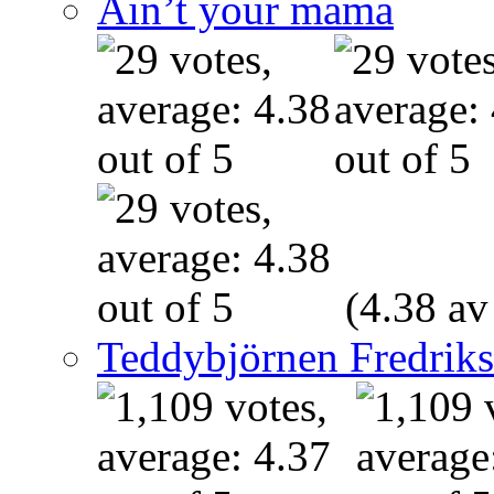
Ain’t your mama
(4.38 av
Teddybjörnen Fredrik