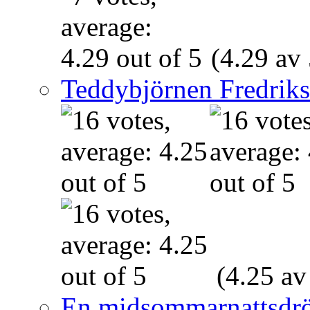
(4.29 av 
Teddybjörnen Fredrik
(4.25 av
En midsommarnattsdr