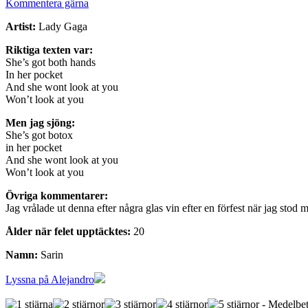
Kommentera gärna
Artist:
Lady Gaga
Riktiga texten var:
She’s got both hands
In her pocket
And she wont look at you
Won’t look at you
Men jag sjöng:
She’s got botox
in her pocket
And she wont look at you
Won’t look at you
Övriga kommentarer:
Jag vrålade ut denna efter några glas vin efter en förfest när jag stod 
Ålder när felet upptäcktes:
20
Namn:
Sarin
Lyssna på Alejandro
- Medelbet