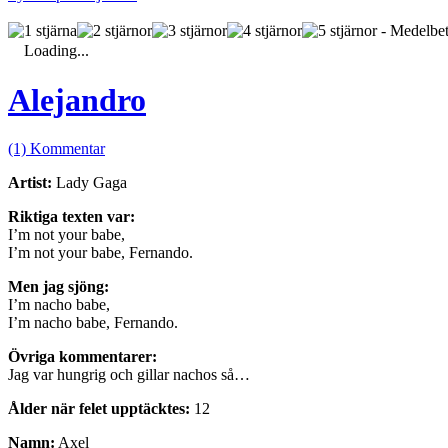
- Medelbet
Loading...
Alejandro
(1) Kommentar
Artist:
Lady Gaga
Riktiga texten var:
I’m not your babe,
I’m not your babe, Fernando.
Men jag sjöng:
I’m nacho babe,
I’m nacho babe, Fernando.
Övriga kommentarer:
Jag var hungrig och gillar nachos så…
Ålder när felet upptäcktes:
12
Namn:
Axel