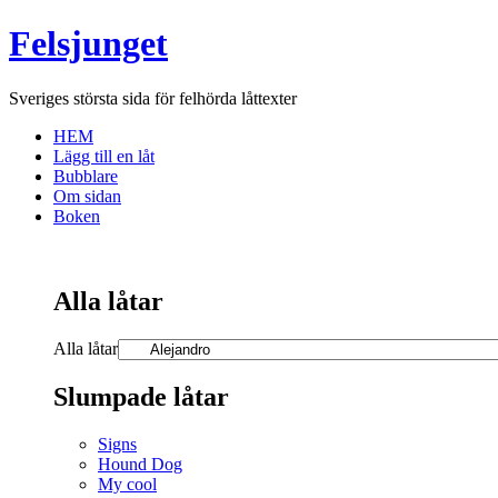
Felsjunget
Sveriges största sida för felhörda låttexter
HEM
Lägg till en låt
Bubblare
Om sidan
Boken
Alla låtar
Alla låtar
Slumpade låtar
Signs
Hound Dog
My cool