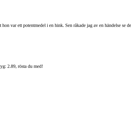
tt hon var ett potentmedel i en hink. Sen råkade jag av en händelse se de
yg: 2.89, rösta du med!