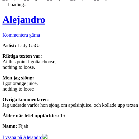
Loading...
Alejandro
Kommentera gärna
Artist:
Lady GaGa
Riktiga texten var:
At this point I gotta choose,
nothing to loose.
Men jag sjöng:
I got orange juice,
nothing to loose
Övriga kommentarer:
Jag undrade varför hon sjöng om apelsinjuice, och kollade upp texte
Ålder när felet upptäcktes:
15
Namn:
Fijah
Lyssna på Alejandro