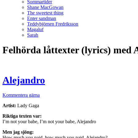
Sommartider
Shane MacGowan
The sweetest thing
Enter sandman
Teddybjörnen Fredriksson
Magaluf
Sarah
Felhörda låttexter (lyrics) med 
Alejandro
Kommentera gärna
Artist:
Lady Gaga
Riktiga texten var:
I’m not your babe, I’m not your babe, Alejandro
Men jag sjöng:
How much you paid, how much you paid, Alejandro?