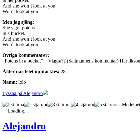
in her pocket.
And she won’t look at you,
Won’t look at you
Men jag sjöng:
She’s got potens
in a bucket.
And she won’t look at you,
Won’t look at you
Övriga kommentarer:
“Potens in a bucket” = Viagra?? (Saltmannens kommentar) Har liksom aldri
Ålder när felet upptäcktes:
28
Namn:
lolo
Lyssna på Alejandro
- Medelbet
Loading...
Alejandro