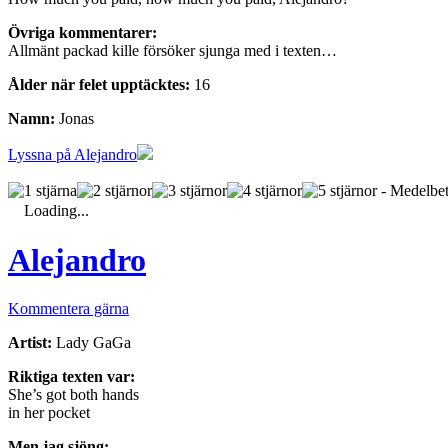
Övriga kommentarer:
Allmänt packad kille försöker sjunga med i texten…
Ålder när felet upptäcktes:
16
Namn:
Jonas
Lyssna på Alejandro
- Medelbet
Loading...
Alejandro
Kommentera gärna
Artist:
Lady GaGa
Riktiga texten var:
She’s got both hands
in her pocket
Men jag sjöng: