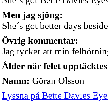
She´s got Bette Davies Eye
Men jag sjöng:
She´s got better days beside
Övrig kommentar:
Jag tycker att min felhörning
Ålder när felet upptäckte
Namn:
Göran Olsson
Lyssna på Bette Davies Eye