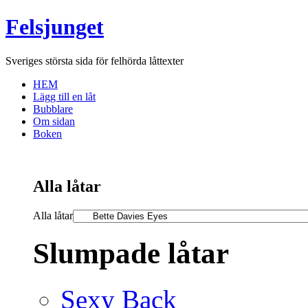
Felsjunget
Sveriges största sida för felhörda låttexter
HEM
Lägg till en låt
Bubblare
Om sidan
Boken
Alla låtar
Alla låtar
Slumpade låtar
Sexy Back