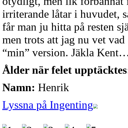
otydligt, men lik förbannat 
irriterande låtar i huvudet,
får man ju hitta på resten sjä
men trots att jag nu vet vad
“min” version. Jäkla Kent
Ålder när felet upptäcktes
Namn:
Henrik
Lyssna på Ingenting