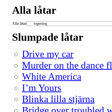
Alla låtar
Alla låtar
Slumpade låtar
Drive my car
Murder on the dance f
White America
I’m Yours
Blinka lilla stjärna
Bridge over troubled w