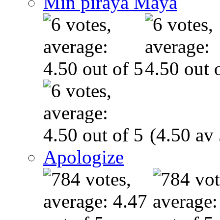
Min piraya Maya
(4.50 av 
Apologize