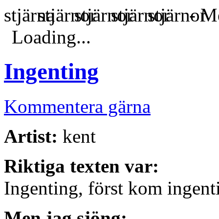
- Me
Loading...
Ingenting
Kommentera gärna
Artist:
kent
Riktiga texten var:
Ingenting, först kom ingent
Men jag sjöng: