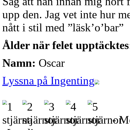
Såg att nån innan mig hört f
upp den. Jag vet inte hur men
nått i stil med ”läsk’o’bar”
Ålder när felet upptäcktes
Namn:
Oscar
Lyssna på Ingenting
- Me