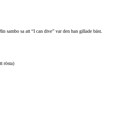
n sambo sa att “I can dive” var den han gillade bäst.
tt rösta)