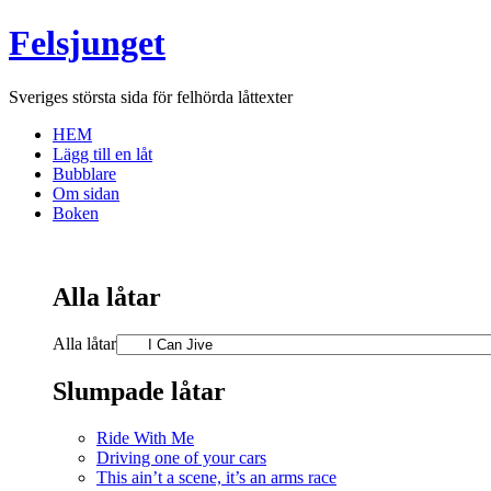
Felsjunget
Sveriges största sida för felhörda låttexter
HEM
Lägg till en låt
Bubblare
Om sidan
Boken
Alla låtar
Alla låtar
Slumpade låtar
Ride With Me
Driving one of your cars
This ain’t a scene, it’s an arms race