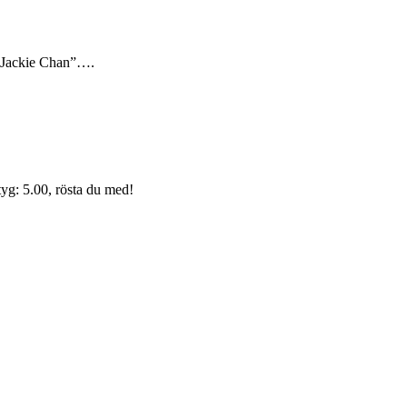
a “Jackie Chan”….
yg: 5.00, rösta du med!