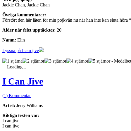
Jackie Chan, Jackie Chan
Övriga kommentarer:
Förstört den här låten för min pojkvän nu när han inte kan sluta hör
Ålder när felet upptäcktes:
20
Namn:
Elin
Lyssna på I can jive
- Medelbet
Loading...
I Can Jive
(1) Kommentar
Artist:
Jerry Williams
Riktiga texten var:
I can jive
I can jive