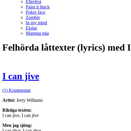
Efterfest
Paint it black
Poker face
Zombie
In my mind
Eloise
Mamma mia
Felhörda låttexter (lyrics) med 
I can jive
(1) Kommentar
Artist:
Jerry Williams
Riktiga texten:
I can jive, I can jive
Men jag sjöng:
I can dive, I can dive