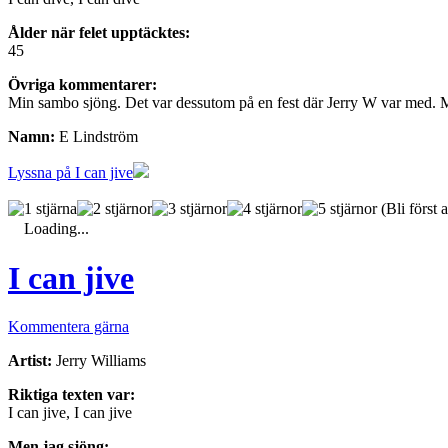
Ålder när felet upptäcktes:
45
Övriga kommentarer:
Min sambo sjöng. Det var dessutom på en fest där Jerry W var med. Mi
Namn:
E Lindström
Lyssna på I can jive
(Bli först a
Loading...
I can jive
Kommentera gärna
Artist:
Jerry Williams
Riktiga texten var:
I can jive, I can jive
Men jag sjöng: