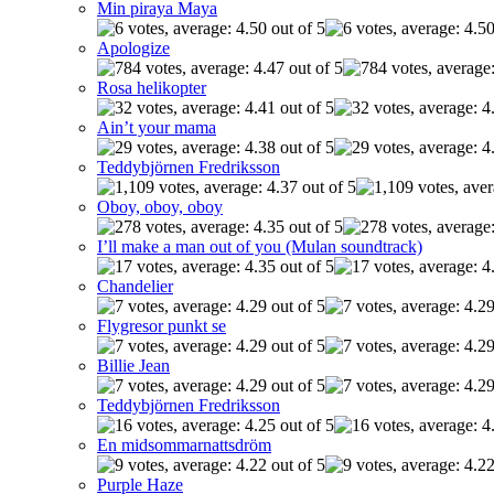
Min piraya Maya
Apologize
Rosa helikopter
Ain’t your mama
Teddybjörnen Fredriksson
Oboy, oboy, oboy
I’ll make a man out of you (Mulan soundtrack)
Chandelier
Flygresor punkt se
Billie Jean
Teddybjörnen Fredriksson
En midsommarnattsdröm
Purple Haze