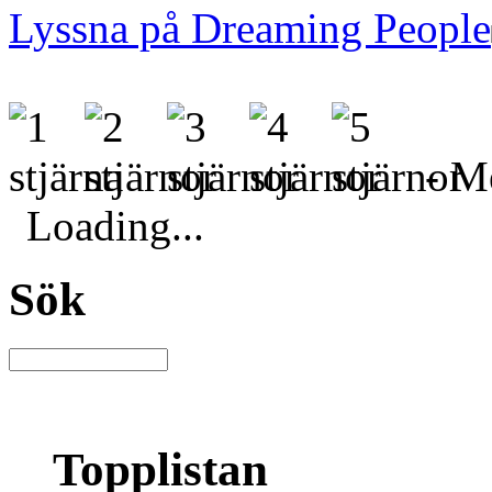
Lyssna på Dreaming People
- Me
Loading...
Sök
Topplistan