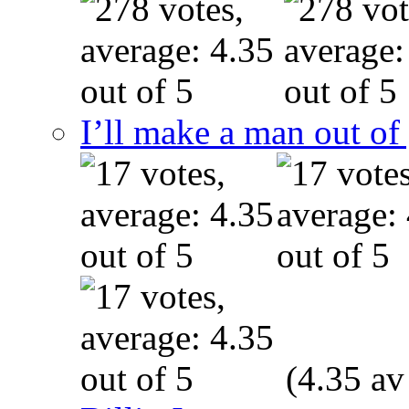
I’ll make a man out o
(4.35 av