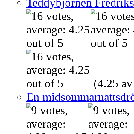
Teddybjörnen Fredrik
(4.25 av
En midsommarnattsdr