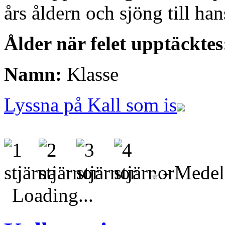
års åldern och sjöng till ha
Ålder när felet upptäcktes
Namn:
Klasse
Lyssna på Kall som is
- Medelb
Loading...