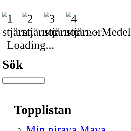
- Medelb
Loading...
Sök
Topplistan
Min piraya Maya