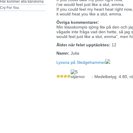
Här kommer alla känslorna
i’ve would feel just like a slut, emma.
Cry For You
If you could feel my heart heat right now,
it would heat you like a slut, emma.
Övriga kommentarer:
Min klasskompis sjöng lite på den och ja
vågade inte fråga vad den hette, så jag 
would feel just like a slut, emma”, men hit
Ålder när felet upptäcktes:
12
Namn:
Julia
Lyssna på Sledgehammer
- Medelbetyg: 4.80, r