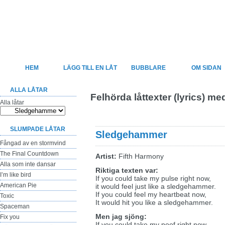
Felsjunget
Sveriges största sida för felhörda låttexter
HEM
LÄGG TILL EN LÅT
BUBBLARE
OM SIDAN
ALLA LÅTAR
Felhörda låttexter (lyrics) 
Alla låtar
SLUMPADE LÅTAR
Sledgehammer
Fångad av en stormvind
The Final Countdown
Artist:
Fifth Harmony
Alla som inte dansar
Riktiga texten var:
I’m like bird
If you could take my pulse right now,
American Pie
it would feel just like a sledgehammer.
If you could feel my heartbeat now,
Toxic
It would hit you like a sledgehammer.
Spaceman
Men jag sjöng:
Fix you
If you could take my poof right now,