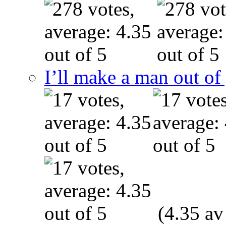
I’ll make a man out o
(4.35 av