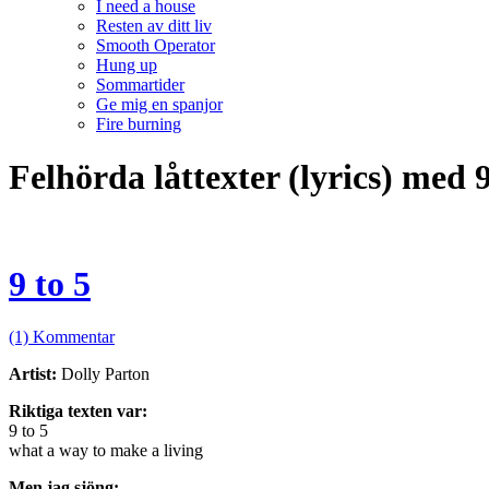
I need a house
Resten av ditt liv
Smooth Operator
Hung up
Sommartider
Ge mig en spanjor
Fire burning
Felhörda låttexter (lyrics) med 9
9 to 5
(1) Kommentar
Artist:
Dolly Parton
Riktiga texten var:
9 to 5
what a way to make a living
Men jag sjöng: