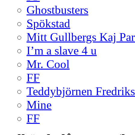
Ghostbusters
Spökstad
Mitt Gullbergs Kaj Par
I’m a slave 4 u
Mr. Cool
FF
Teddybjörnen Fredrik
Mine
FF