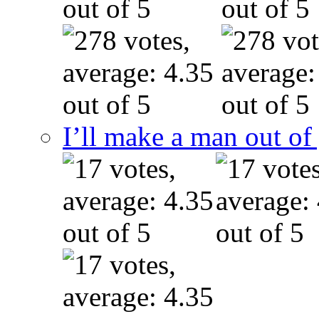
I’ll make a man out o