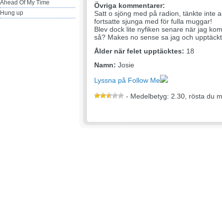
Ahead Of My Time
Övriga kommentarer:
Hung up
Satt o sjöng med på radion, tänkte inte al
fortsatte sjunga med för fulla muggar!
Blev dock lite nyfiken senare när jag ko
så? Makes no sense sa jag och upptäckte
Ålder när felet upptäcktes:
18
Namn:
Josie
Lyssna på Follow Me
- Medelbetyg: 2.30, rösta du 