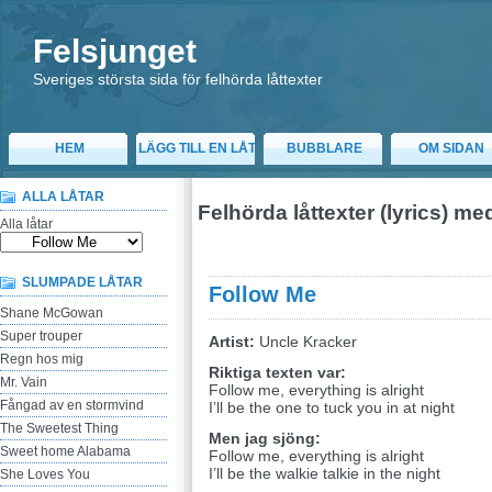
Felsjunget
Sveriges största sida för felhörda låttexter
HEM
LÄGG TILL EN LÅT
BUBBLARE
OM SIDAN
ALLA LÅTAR
Felhörda låttexter (lyrics) m
Alla låtar
SLUMPADE LÅTAR
Follow Me
Shane McGowan
Super trouper
Artist:
Uncle Kracker
Regn hos mig
Riktiga texten var:
Mr. Vain
Follow me, everything is alright
Fångad av en stormvind
I’ll be the one to tuck you in at night
The Sweetest Thing
Men jag sjöng:
Sweet home Alabama
Follow me, everything is alright
I’ll be the walkie talkie in the night
She Loves You