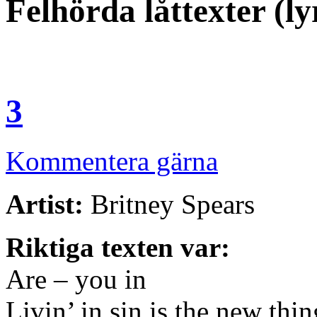
Felhörda låttexter (ly
3
Kommentera gärna
Artist:
Britney Spears
Riktiga texten var:
Are – you in
Livin’ in sin is the new thi