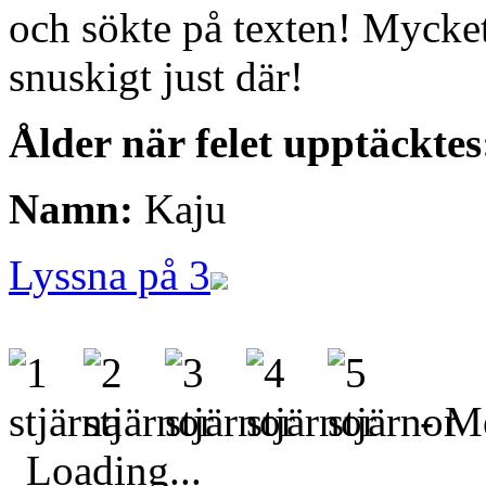
och sökte på texten! Mycket
snuskigt just där!
Ålder när felet upptäcktes
Namn:
Kaju
Lyssna på 3
- Me
Loading...