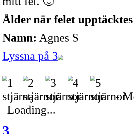
mitt fel. 🙂
Ålder när felet upptäcktes
Namn:
Agnes S
Lyssna på 3
- Me
Loading...
3