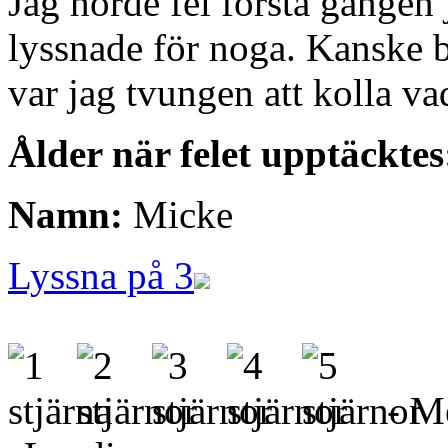
Jag hörde fel första gången 
lyssnade för noga. Kanske b
var jag tvungen att kolla va
Ålder när felet upptäcktes
Namn:
Micke
Lyssna på 3
- Me