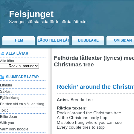
Felsjunget
Sveriges största sida för felhörda låttexter
HEM
LÄGG TILL EN LÅT
BUBBLARE
OM SIDAN
ALLA LÅTAR
Felhörda låttexter (lyrics) m
Alla låtar
Christmas tree
SLUMPADE LÅTAR
Lithium
Rockin’ around the Christm
Såklart
Bjällerklang
Artist:
Brenda Lee
En sten vid en sjö i en skog
Riktiga texten:
Toxic
Rockin’ around the Christmas tree
Billie Jean
At the Christmas party hop
Mistletoe hung where you can see
With you
Every couple tries to stop
Varm korv boogie