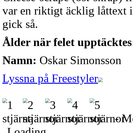
var en riktigt äcklig låttex
gick så.
Ålder när felet upptäcktes
Namn:
Oskar Simonsson
Lyssna på Freestyler
- Me
Loading...