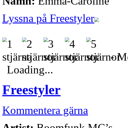
Namn:
Emma-Caroline
Lyssna på Freestyler
- Me
Loading...
Freestyler
Kommentera gärna
Artist:
Boomfunk MC’s