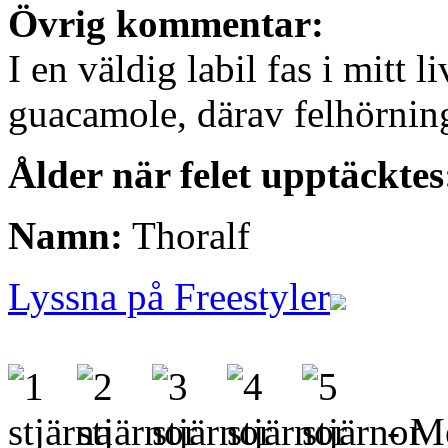
Övrig kommentar:
I en väldig labil fas i mitt l
guacamole, därav felhörnin
Ålder när felet upptäcktes
Namn:
Thoralf
Lyssna på Freestyler
- Me