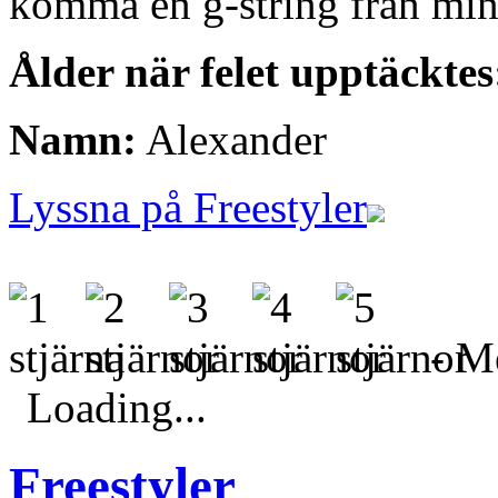
komma en g-string från min
Ålder när felet upptäcktes
Namn:
Alexander
Lyssna på Freestyler
- Me
Loading...
Freestyler