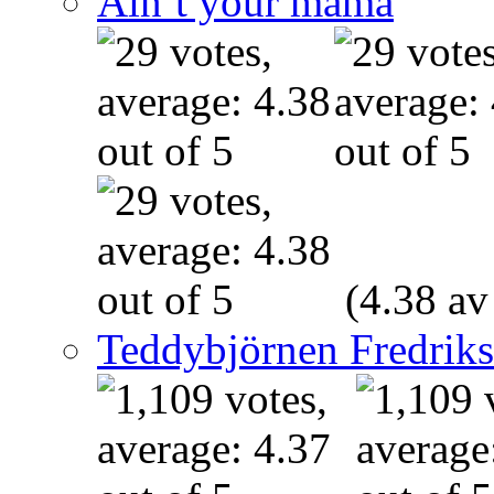
Ain’t your mama
(4.38 av
Teddybjörnen Fredrik