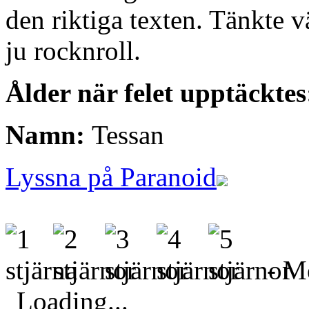
den riktiga texten. Tänkte vä
ju rocknroll.
Ålder när felet upptäckte
Namn:
Tessan
Lyssna på Paranoid
- Me
Loading...