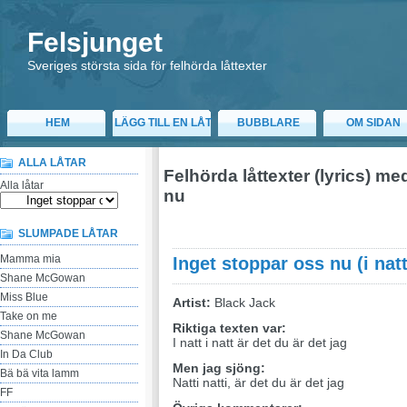
Felsjunget
Sveriges största sida för felhörda låttexter
HEM
LÄGG TILL EN LÅT
BUBBLARE
OM SIDAN
ALLA LÅTAR
Felhörda låttexter (lyrics) m
Alla låtar
nu
SLUMPADE LÅTAR
Mamma mia
Inget stoppar oss nu (i natt
Shane McGowan
Miss Blue
Artist:
Black Jack
Take on me
Riktiga texten var:
Shane McGowan
I natt i natt är det du är det jag
In Da Club
Men jag sjöng:
Bä bä vita lamm
Natti natti, är det du är det jag
FF