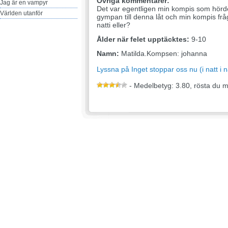
Övriga kommentarer:
Jag är en vampyr
Det var egentligen min kompis som hörd
Världen utanför
gympan till denna låt och min kompis fr
natti eller?
Ålder när felet upptäcktes:
9-10
Namn:
Matilda.Kompsen: johanna
Lyssna på Inget stoppar oss nu (i natt i n
- Medelbetyg: 3.80, rösta du 