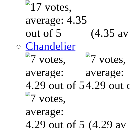
(4.35 av
Chandelier
(4.29 av 