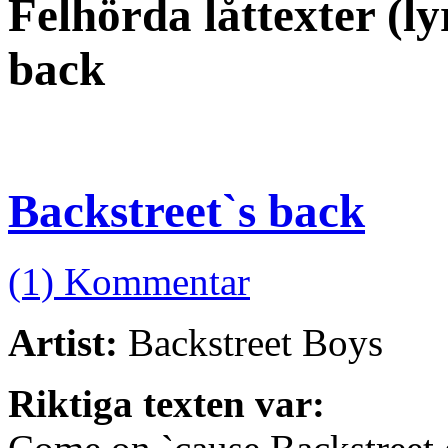
Felhörda låttexter (ly
back
Backstreet`s back
(1) Kommentar
Artist:
Backstreet Boys
Riktiga texten var: