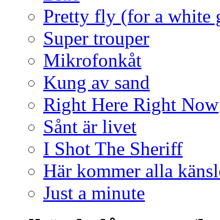
Pretty fly (for a white
Super trouper
Mikrofonkåt
Kung av sand
Right Here Right Now
Sånt är livet
I Shot The Sheriff
Här kommer alla känsl
Just a minute