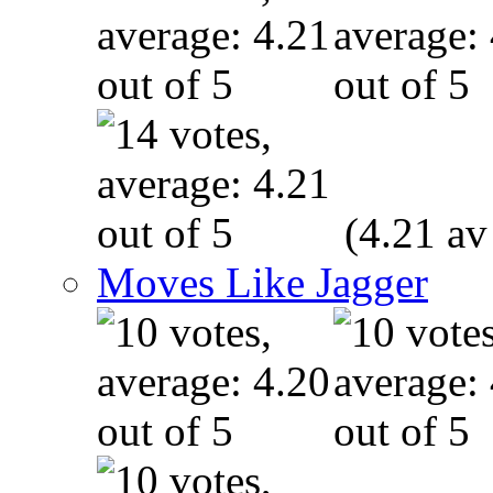
(4.21 av
Moves Like Jagger