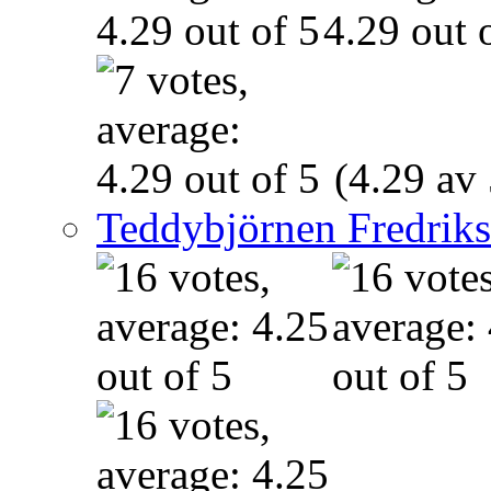
(4.29 av 
Teddybjörnen Fredrik