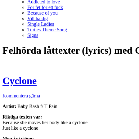
Addicted to love
För fet för ett fuck
Because of you
Vill ha dig
Single Ladies
Turtles Theme Song
Signs
Felhörda låttexter (lyrics) med
Cyclone
Kommentera gärna
Artist:
Baby Bash f/ T-Pain
Riktiga texten var:
Because she moves her body like a cyclone
Just like a cyclone
Men jag sjöng: