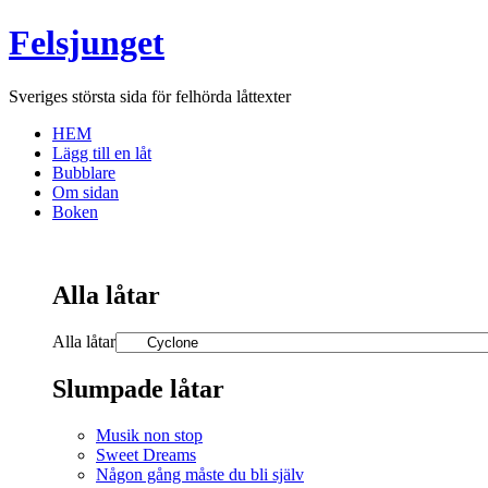
Felsjunget
Sveriges största sida för felhörda låttexter
HEM
Lägg till en låt
Bubblare
Om sidan
Boken
Alla låtar
Alla låtar
Slumpade låtar
Musik non stop
Sweet Dreams
Någon gång måste du bli själv