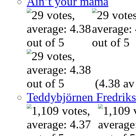
Ain’t your mama
(4.38 av
Teddybjörnen Fredrik