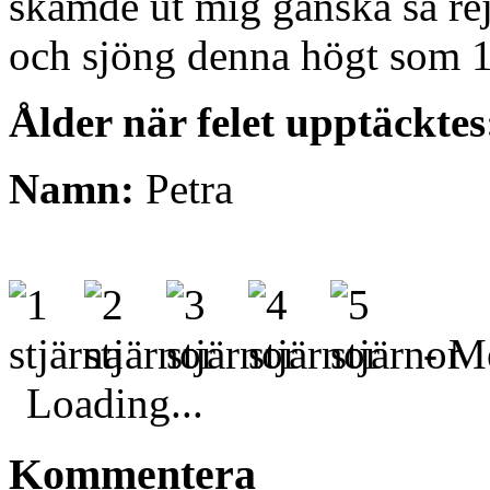
skämde ut mig ganska så rej
och sjöng denna högt som 1
Ålder när felet upptäckte
Namn:
Petra
- Me
Loading...
Kommentera