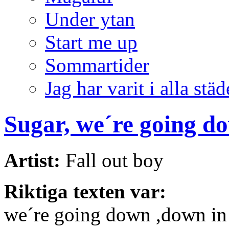
Under ytan
Start me up
Sommartider
Jag har varit i alla städ
Sugar, we´re going d
Artist:
Fall out boy
Riktiga texten var:
we´re going down ,down in 