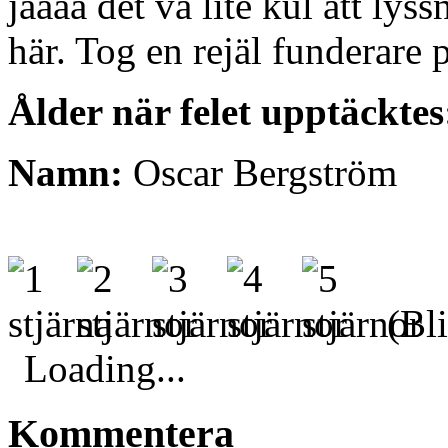
jaaaa det va lite kul att lys
här. Tog en rejäl funderare 
Ålder när felet upptäcktes
Namn:
Oscar Bergström
(Bli
Loading...
Kommentera